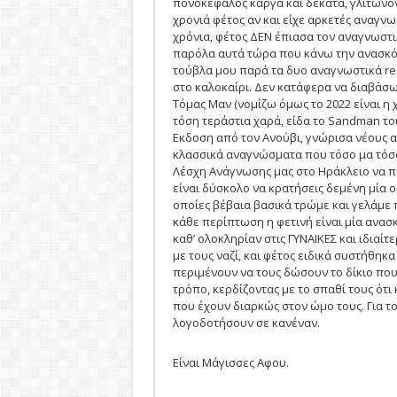
πονοκέφαλος κάργα και δέκατα, γλιτώνο
χρονιά φέτος αν και είχε αρκετές αναγνωσ
χρόνια, φέτος ΔΕΝ έπιασα τον αναγνωστικ
παρόλα αυτά τώρα που κάνω την ανασκό
τούβλα μου παρά τα δυο αναγνωστικά r
στο καλοκαίρι. Δεν κατάφερα να διαβάσω
Τόμας Μαν (νομίζω όμως το 2022 είναι η χ
τόση τεράστια χαρά, είδα το Sandman του 
Εκδοση από τον Ανούβι, γνώρισα νέους 
κλασσικά αναγνώσματα που τόσο μα τόσο 
Λέσχη Ανάγνωσης μας στο Ηράκλειο να πα
είναι δύσκολο να κρατήσεις δεμένη μία 
οποίες βέβαια βασικά τρώμε και γελάμε 
κάθε περίπτωση η φετινή είναι μία ανασ
καθ’ ολοκληρίαν στις ΓΥΝΑΙΚΕΣ και ιδιαίτ
με τους ναζί, και φέτος ειδικά συστήθηκ
περιμένουν να τους δώσουν το δίκιο που 
τρόπο, κερδίζοντας με το σπαθί τους ότι 
που έχουν διαρκώς στον ώμο τους. Για το
λογοδοτήσουν σε κανέναν.
Είναι Μάγισσες Αφου.