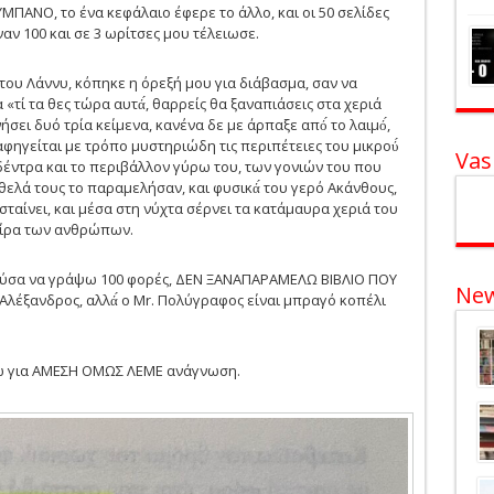
ΜΠΑΝΟ, το ένα κεφάλαιο έφερε το άλλο, και οι 50 σελίδες
ναν 100 και σε 3 ωρίτσες μου τέλειωσε.
του Λάννυ, κόπηκε η όρεξή μου για διάβασμα, σαν να
τί τα θες τώρα αυτά́, θαρρείς θα ξαναπιάσεις στα χεριά
ήσει δυό τρία κείμενα, κανένα δε με άρπαξε από́ το λαιμό́,
φηγείται με τρόπο μυστηριώδη τις περιπέτειες του μικρού́
Vas
 δέντρα και το περιβάλλον γύρω του, των γονιών του που
θελά τους το παραμελήσαν, και φυσικά́ του γερό Ακάνθους,
ποσταίνει, και μέσα στη νύχτα σέρνει τα κατάμαυρα χεριά του
μοίρα των ανθρώπων.
πορούσα να γράψω 100 φορές, ΔΕΝ ΞΑΝΑΠΑΡΑΜΕΛΩ ΒΙΒΛΙΟ ΠΟΥ
New
έξανδρος, αλλά́ ο Mr. Πολύγραφος είναι μπραγό κοπέλι
είνω για ΑΜΕΣΗ ΟΜΩΣ ΛΕΜΕ ανάγνωση.