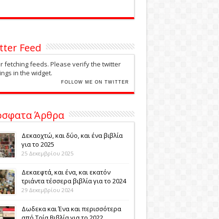
tter Feed
r fetching feeds. Please verify the twitter
ings in the widget.
FOLLOW ME ON TWITTER
όσφατα Άρθρα
Δεκαοχτώ, και δύο, και ένα βιβλία
για το 2025
25 Δεκεμβρίου 2025
Δεκαεφτά, και ένα, και εκατόν
τριάντα τέσσερα βιβλία για το 2024
29 Δεκεμβρίου 2024
Δωδεκα και Ένα και περισσότερα
από Τρία Βιβλία για το 2022