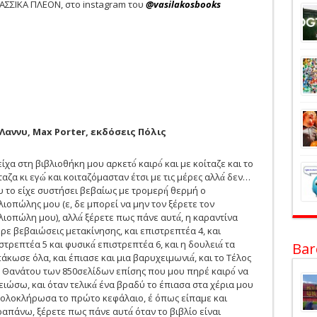
ΚΛΑΣΣΙΚΑ ΠΛΕΟΝ, στο instagram του
@vasilakosbooks
 Λαννυ, Max Porter, εκδόσεις Πόλις
είχα στη βιβλιοθήκη μου αρκετό́ καιρό́ και με κοίταζε και το
ταζα κι εγώ́ και κοιταζόμασταν έτσι με τις μέρες αλλά́ δεν…
 το είχε συστήσει βεβαίως με τρομερή́ θερμή ο
λιοπώλης μου (ε, δε μπορεί να μην τον ξέρετε τον
λιοπώλη μου), αλλά́ ξέρετε πως πάνε αυτά́, η καραντίνα
ρε βεβαιώσεις μετακίνησης, και επιστρεπτέα 4, και
στρεπτέα 5 και φυσικά́ επιστρεπτέα 6, και η δουλειά́ τα
Bar
άκωσε όλα, και έπιασε και μια βαρυχειμωνιά́, και το Τέλος
 Θανάτου των 850σελίδων επίσης που μου πηρέ καιρό́ να
ειώσω, και όταν τελικά́ ένα βραδύ το έπιασα στα χέρια μου
 ολοκλήρωσα το πρώτο κεφάλαιο, έ όπως είπαμε και
απάνω, ξέρετε πως πάνε αυτά́ όταν το βιβλίο είναι