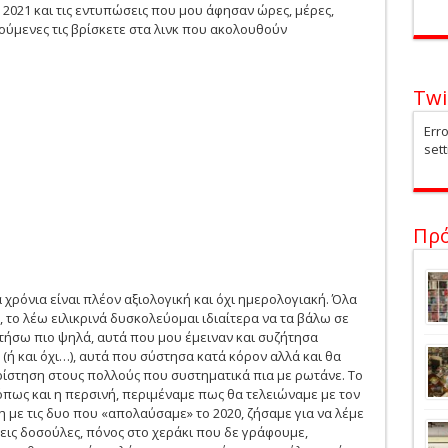
021 και τις εντυπώσεις που μου άφησαν ώρες, μέρες,
γούμενες τις βρίσκετε στα λινκ που ακολουθούν
Twi
Erro
sett
Πρ
α χρόνια είναι πλέον αξιολογική και όχι ημερολογιακή. Όλα
, το λέω ειλικρινά δυσκολεύομαι ιδιαίτερα να τα βάλω σε
ήσω πιο ψηλά, αυτά που μου έμειναν και συζήτησα
(ή και όχι…), αυτά που σύστησα κατά κόρον αλλά και θα
ρίστηση στους πολλούς που συστηματικά πια με ρωτάνε. Το
 όπως και η περσινή, περιμέναμε πως θα τελειώναμε με τον
 με τις δυο που «απολαύσαμε» το 2020, ζήσαμε για να λέμε
εις δοσούλες, πόνος στο χεράκι που δε γράφουμε,