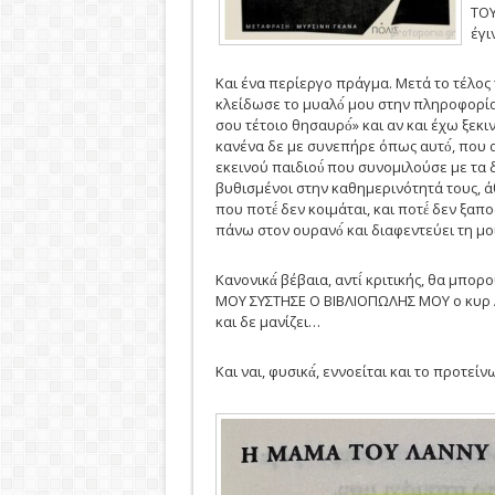
ΤΟΥ
έγι
Και ένα περίεργο πράγμα. Μετά το τέλος 
κλείδωσε το μυαλό́ μου στην πληροφορία «
σου τέτοιο θησαυρό́» και αν και έχω ξεκιν
κανένα δε με συνεπήρε όπως αυτό́, που α
εκεινού παιδιού́ που συνομιλούσε με τα
βυθισμένοι στην καθημερινότητά τους, ά
που ποτέ́ δεν κοιμάται, και ποτέ́ δεν ξα
πάνω στον ουρανό́ και διαφεντεύει τη 
Κανονικά́ βέβαια, αντί́ κριτικής, θα μ
ΜΟΥ ΣΥΣΤΗΣΕ Ο ΒΙΒΛΙΟΠΩΛΗΣ ΜΟΥ o κυρ Αλ
και δε μανίζει…
Και ναι, φυσικά́, εννοείται και το προτ