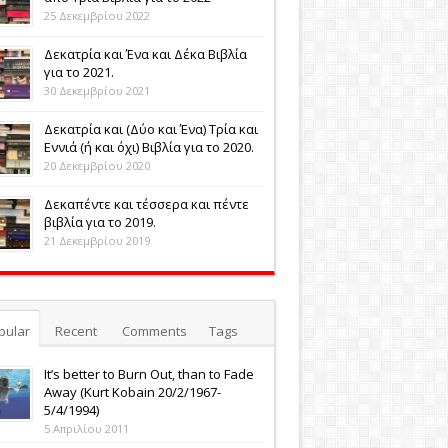
25 Δεκεμβρίου 2022
Δεκατρία και Ένα και Δέκα Βιβλία
για το 2021.
30 Δεκεμβρίου 2021
Δεκατρία και (Δύο και Ένα) Τρία και
Εννιά (ή και όχι) Βιβλία για το 2020.
20 Δεκεμβρίου 2020
Δεκαπέντε και τέσσερα και πέντε
βιβλία για το 2019.
21 Δεκεμβρίου 2019
pular
Recent
Comments
Tags
It’s better to Burn Out, than to Fade
Away (Κurt Kobain 20/2/1967-
5/4/1994)
5 Απριλίου 2011