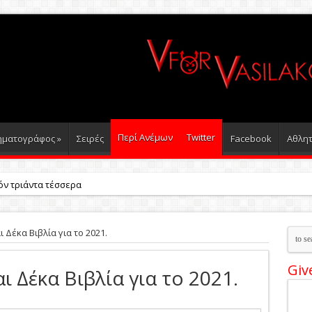
Περί Ανέμων
Τwitter
ηματογράφος
»
Σειρές
Facebook
Αθλητ
όν τριάντα τέσσερα βιβλία για το 2024
ι Δέκα Βιβλία για το 2021.
Giv
ι Δέκα Βιβλία για το 2021.