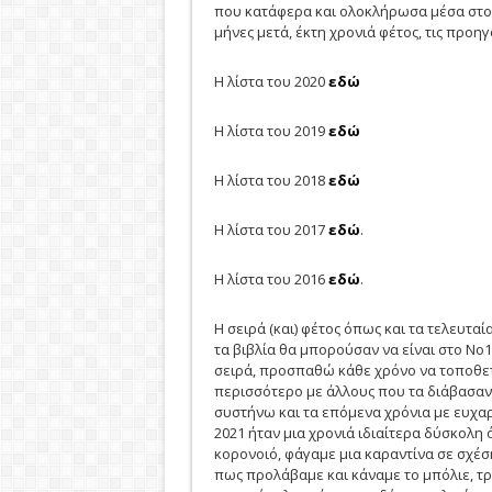
που κατάφερα και ολοκλήρωσα μέσα στο 2
μήνες μετά, έκτη χρονιά φέτος, τις προη
Η λίστα του 2020
εδώ
Η λίστα του 2019
εδώ
Η λίστα του 2018
εδώ
Η λίστα του 2017
εδώ
.
Η λίστα του 2016
εδώ
.
Η σειρά (και) φέτος όπως και τα τελευταί
τα βιβλία θα μπορούσαν να είναι στο Νο1
σειρά, προσπαθώ κάθε χρόνο να τοποθετ
περισσότερο με άλλους που τα διάβασαν 
συστήνω και τα επόμενα χρόνια με ευχα
2021 ήταν μια χρονιά ιδιαίτερα δύσκολη
κορονοιό, φάγαμε μια καραντίνα σε σχέση
πως προλάβαμε και κάναμε το μπόλιε, τρ