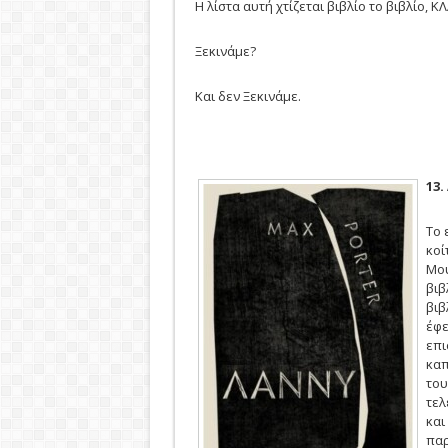
Η λίστα αυτή χτίζεται βιβλίο το βιβλίο, 
Ξεκινάμε?
Και δεν Ξεκινάμε.
1
3.
Το 
κοί
Μου
βιβ
βιβ
έφε
επι
καπ
του
τελ
και
παρ