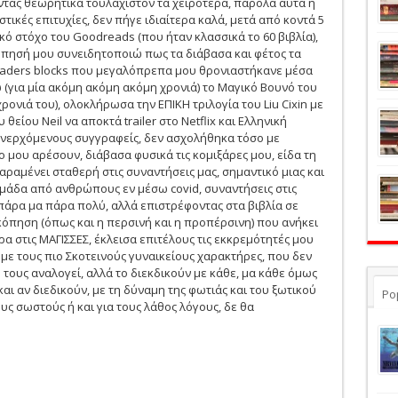
ντας θεωρητικά τουλάχιστον τα χειρότερα, παρόλα αυτά η
τικές επιτυχίες, δεν πήγε ιδιαίτερα καλά, μετά από κοντά 5
ό στόχο του Goodreads (που ήταν κλασσικά το 60 βιβλία),
πησή μου συνειδητοποιώ πως τα διάβασα και φέτος τα
eaders blocks που μεγαλόπρεπα μου θρονιαστήκανε μέσα
 (για μία ακόμη ακόμη ακόμη χρονιά) το Μαγικό Βουνό του
ρονιά του), ολοκλήρωσα την ΕΠΙΚΗ τριλογία του Liu Cixin με
θείου Neil να αποκτά trailer στο Netflix και Ελληνική
ανερχόμενους συγγραφείς, δεν ασχολήθηκα τόσο με
μου αρέσουν, διάβασα φυσικά τις κομιξάρες μου, είδα τη
ραμένει σταθερή στις συναντήσεις μας, σημαντικό μιας και
ομάδα από ανθρώπους εν μέσω covid, συναντήσεις στις
πάρα μα πάρα πολύ, αλλά επιστρέφοντας στα βιβλία σε
κόπηση (όπως και η περσινή και η προπέρσινη) που ανήκει
ερα στις ΜΑΓΙΣΣΕΣ, έκλεισα επιτέλους τις εκκρεμότητές μου
α με τους πιο Σκοτεινούς γυναικείους χαρακτήρες, που δεν
τους αναλογεί, αλλά το διεκδικούν με κάθε, μα κάθε όμως
και αν διεδικούν, με τη δύναμη της φωτιάς και του ξωτικού
Po
υς σωστούς ή και για τους λάθος λόγους, δε θα