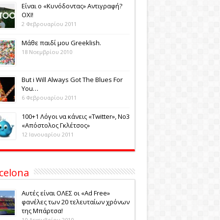
Eίναι ο «Κυνόδοντας» Αντιγραφή?
ΟΧΙ!
2 Φεβρουαρίου 2011
Μάθε παιδί μου Greeklish.
18 Νοεμβρίου 2010
Βut i Will Always Got The Blues For
You…
6 Φεβρουαρίου 2011
100+1 Λόγοι να κάνεις «Twitter», No3
«Aπόστολος Γκλέτσος»
12 Ιανουαρίου 2011
celona
Αυτές είναι ΟΛΕΣ οι «Ad Free»
φανέλες των 20 τελευταίων χρόνων
της Μπάρτσα!
10 Δεκεμβρίου 2010