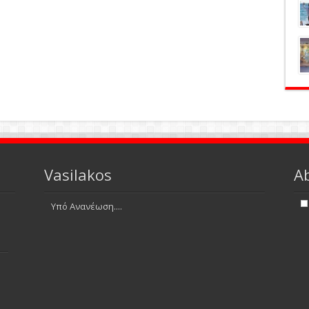
Vasilakos
A
Υπό Ανανέωση....