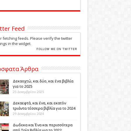
tter Feed
r fetching feeds. Please verify the twitter
ings in the widget.
FOLLOW ME ON TWITTER
όσφατα Άρθρα
Δεκαοχτώ, και δύο, και ένα βιβλία
για το 2025
25 Δεκεμβρίου 2025
Δεκαεφτά, και ένα, και εκατόν
τριάντα τέσσερα βιβλία για το 2024
29 Δεκεμβρίου 2024
Δωδεκα και Ένα και περισσότερα
από Τρία Βιβλία για το 2022