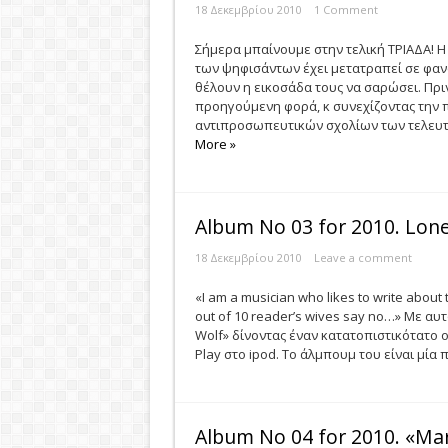
18 Δεκεμβρίου 2010
1 Comment
Σήμερα μπαίνουμε στην τελική ΤΡΙΑΔΑ! 
των ψηφισάντων έχει μετατραπεί σε φανατ
θέλουν η εικοσάδα τους να σαρώσει. Πρι
προηγούμενη φορά, κ συνεχίζοντας την 
αντιπροσωπευτικών σχολίων των τελευτα
More »
Album No 03 for 2010. Lone
18 Δεκεμβρίου 2010
Leave a comment
«I am a musician who likes to write about
out of 10 reader’s wives say no…» Με αυ
Wolf» δίνοντας έναν κατατοπιστικότατο 
Play στο ipod. Το άλμπουμ του είναι μία
Album No 04 for 2010. «Ma