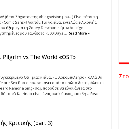
on! (ή τουλάχιστον της #blogovision μου…) Είναι τέτοια η
Comic Sans«! Λοιπόν. Για να είναι εντελώς ειλικρινής,
που ήξερα για τη Zooey Deschanel ήταν ότι είχε
απημένες μου ταινίες το «500 Days ...
Read More »
t Pilgrim vs The World «OST»
Στο
συγκεκριμένο OST μιας κ είναι «ψιλοκομπιλεησο«, αλλά θα
«We are Sex Bob-omb» σε κάνει από το πρώτο δευτερόλεπτο
Ηeard Ramona Sing» θα μπορούσε να είναι άνετα στο
ή το «Ο Κatrina!» είναι ένας punk ύμνος, επειδή ...
Read
ς Κριτικής (part 3)