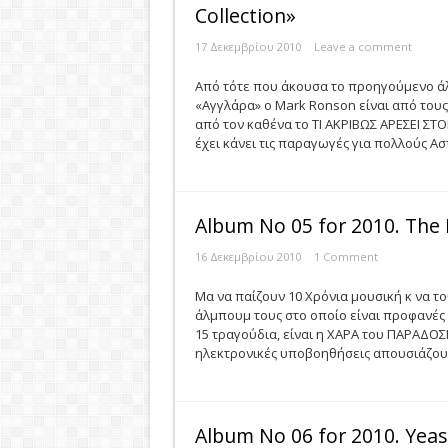
Collection»
17 Δεκεμβρίου 2010
Leave a comment
Από τότε που άκουσα το προηγούμενο άλ
«Αγγλάρα» ο Mark Ronson είναι από τους
από τον καθένα το ΤΙ ΑΚΡΙΒΩΣ ΑΡΕΣΕΙ ΣΤ
έχει κάνει τις παραγωγές για πολλούς Αστ
Album No 05 for 2010. The 
16 Δεκεμβρίου 2010
1 Comment
Μα να παίζουν 10 Χρόνια μουσική κ να τ
άλμπουμ τους στο οποίο είναι προφανές 
15 τραγούδια, είναι η ΧΑΡΑ του ΠΑΡΑΔΟΣΙ
ηλεκτρονικές υποβοηθήσεις απουσιάζουν. 
Album No 06 for 2010. Yea