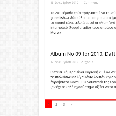
13 Δεκεμβρίου 2010
1 Comment
Το 2010 έμαθα τρία πράγματα. Ένα το «τί 
greeklish…), δύο τί θα πεί «περαίωση» (μ
το «ποιοί είναι τελικά αυτοί οι «Μumfor
internetικό @poplieradio) τους οποίους 
More »
Album No 09 for 2010. Daf
12 Δεκεμβρίου 2010
2 Σχόλια
Εντάξει. Σήμερα είναι Κυριακή κ θέλω να
τεμπελιάσω! Mε λίγα λόγια λοιπόν κ για
έγραψαν το ΚΑΛΥΤΕΡΟ Sountrack της Χρο
(αν έχετε καλό ηχοσύστημα αξίζει να το ακ
1
2
3
»