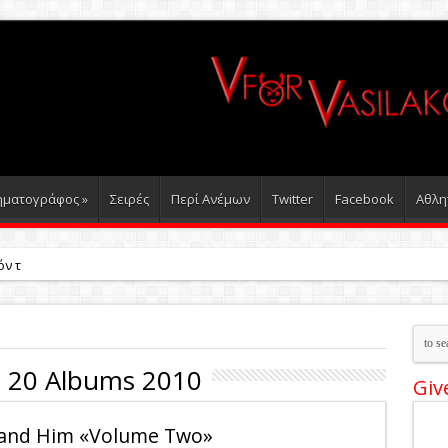
ηματογράφος
»
Σειρές
Περί Ανέμων
Τwitter
Facebook
Αθλη
όν τριάντα τέσσερα βιβλία για το 2024
 20 Albums 2010
Giv
 and Him «Volume Two»