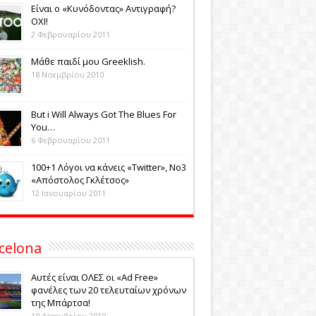
Eίναι ο «Κυνόδοντας» Αντιγραφή?
ΟΧΙ!
2 Φεβρουαρίου 2011
Μάθε παιδί μου Greeklish.
18 Νοεμβρίου 2010
Βut i Will Always Got The Blues For
You…
6 Φεβρουαρίου 2011
100+1 Λόγοι να κάνεις «Twitter», No3
«Aπόστολος Γκλέτσος»
12 Ιανουαρίου 2011
celona
Αυτές είναι ΟΛΕΣ οι «Ad Free»
φανέλες των 20 τελευταίων χρόνων
της Μπάρτσα!
10 Δεκεμβρίου 2010