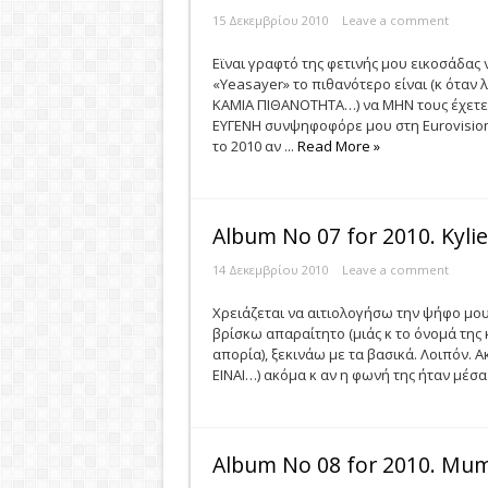
15 Δεκεμβρίου 2010
Leave a comment
Eϊναι γραφτό της φετινής μου εικοσάδας 
«Yeasayer» το πιθανότερο είναι (κ όταν
ΚΑΜΙΑ ΠΙΘΑΝΟΤΗΤΑ…) να ΜΗΝ τους έχετε 
ΕΥΓΕΝΗ συνψηφοφόρε μου στη Eurovision 
το 2010 αν ...
Read More »
Album No 07 for 2010. Κyli
14 Δεκεμβρίου 2010
Leave a comment
Χρειάζεται να αιτιολογήσω την ψήφο μου
βρίσκω απαραίτητο (μιάς κ το όνομά της
απορία), ξεκινάω με τα βασικά. Λοιπόν. 
ΕΙΝΑΙ…) ακόμα κ αν η φωνή της ήταν μέσα 
Album No 08 for 2010. Mum