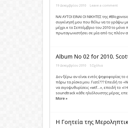
19 Δεκεμβρίου 2010
Leave a comment
ΝΑΙ ΑΥΤΟΙ ΕΙΝΑΙ ΟΙ ΝΙΚΗΤΕΣ της #Blogovisi
συγκίνησή μου που θέλω να το γράψω με «
μέχρι κ το Σεπτέμβριο του 2010 το μόνο 
πρωταγωνιστήσει σε μία από τις πλέον αγ
Album No 02 for 2010. Scot
19 Δεκεμβρίου 2010
5 Σχόλια
Δεν ξέρω αν είναι εντός ψηφοφορίας το 
πάρω τα ρίσκα μου. Γιατί??? Επειδή το 
να σιγοψυθυρίσεις «wtf…», επειδή το «Ι 
soundtrack κάθε ηλιόλουστης μέρας, επειδ
More »
H Γοητεία της Μεροληπτική