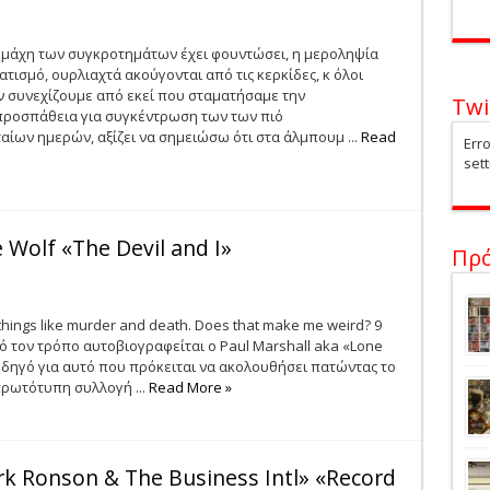
Η μάχη των συγκροτημάτων έχει φουντώσει, η μεροληψία
ισμό, ουρλιαχτά ακούγονται από τις κερκίδες, κ όλοι
ν συνεχίζουμε από εκεί που σταματήσαμε την
Twi
προσπάθεια για συγκέντρωση των των πιό
ίων ημερών, αξίζει να σημειώσω ότι στα άλμπουμ ...
Read
Erro
sett
 Wolf «The Devil and I»
Πρ
 things like murder and death. Does that make me weird? 9
τό τον τρόπο αυτοβιογραφείται ο Paul Marshall aka «Lone
οδηγό για αυτό που πρόκειται να ακολουθήσει πατώντας το
 πρωτότυπη συλλογή ...
Read More »
rk Ronson & The Business Intl» «Record