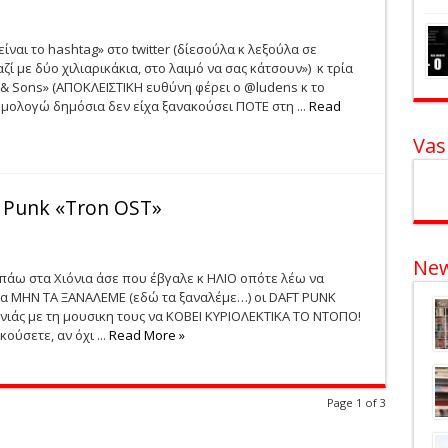
είναι το hashtag» στο twitter (δίεσούλα κ λεξούλα σε
αζί με δύο χιλιαρικάκια, στο λαιμό να σας κάτσουν») κ τρία
d & Sons» (ΑΠΟΚΛΕΙΣΤΙΚΗ ευθύνη φέρει ο @ludens κ το
ομολογώ δημόσια δεν είχα ξανακούσει ΠΟΤΕ στη ...
Read
Vas
t Punk «Tron OST»
New
 πάω στα Χιόνια άσε που έβγαλε κ ΗΛΙΟ οπότε λέω να
 να ΜΗΝ ΤΑ ΞΑΝΑΛΕΜΕ (εδώ τα ξαναλέμε…) οι DAFT PUNK
νιάς με τη μουσικη τους να ΚΟΒΕΙ ΚΥΡΙΟΛΕΚΤΙΚΑ ΤΟ ΝΤΟΠΟ!
ούσετε, αν όχι ...
Read More »
Page 1 of 3