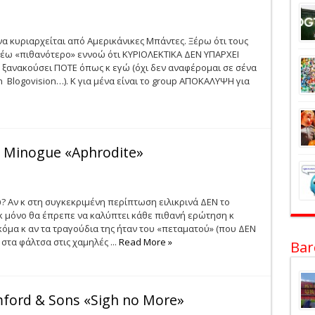
να κυριαρχείται από Αμερικάνικες Μπάντες. Ξέρω ότι τους
 λέω «πιθανότερο» εννοώ ότι ΚΥΡΙΟΛΕΚΤΙΚΑ ΔΕΝ ΥΠΑΡΧΕΙ
ξανακούσει ΠΟΤΕ όπως κ εγώ (όχι δεν αναφέρομαι σε σένα
Blogovision…). Κ για μένα είναι το group ΑΠΟΚΑΛΥΨΗ για
e Minogue «Aphrodite»
? Aν κ στη συγκεκριμένη περίπτωση ειλικρινά ΔΕΝ το
 κ μόνο θα έπρεπε να καλύπτει κάθε πιθανή ερώτηση κ
Ακόμα κ αν τα τραγούδια της ήταν του «πεταματού» (που ΔΕΝ
στα φάλτσα στις χαμηλές ...
Read More »
Bar
ford & Sons «Sigh no More»