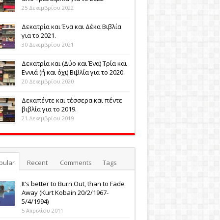
25 Δεκεμβρίου 2022
Δεκατρία και Ένα και Δέκα Βιβλία
για το 2021.
30 Δεκεμβρίου 2021
Δεκατρία και (Δύο και Ένα) Τρία και
Εννιά (ή και όχι) Βιβλία για το 2020.
20 Δεκεμβρίου 2020
Δεκαπέντε και τέσσερα και πέντε
βιβλία για το 2019.
21 Δεκεμβρίου 2019
pular
Recent
Comments
Tags
It’s better to Burn Out, than to Fade
Away (Κurt Kobain 20/2/1967-
5/4/1994)
5 Απριλίου 2011