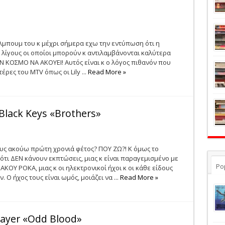
μπουμ του κ μέχρι σήμερα εχω την εντύπωση ότι η
 λίγους οι οποίοι μπορούν κ αντιλαμβάνονται καλύτερα
ΟΝ ΚΟΣΜΟ ΝΑ ΑΚΟΥΕΙ! Αυτός είναι κ ο λόγος πιθανόν που
έρες του MTV όπως οι Lily ...
Read More »
Black Keys «Brothers»
ους ακούω πρώτη χρονιά φέτος? ΠΟΥ ΖΩ?! Κ όμως το
ότι ΔΕΝ κάνουν εκπτώσεις, μιας κ είναι παραγεμισμένο με
Po
ΑΚΟΥ ΡΟΚΑ, μιας κ οι ηλεκτρονικοί ήχοι κ οι κάθε είδους
Ο ήχος τους είναι ωμός, μοιάζει να ...
Read More »
sayer «Odd Blood»