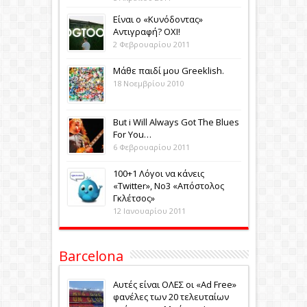
Eίναι ο «Κυνόδοντας»
Αντιγραφή? ΟΧΙ!
2 Φεβρουαρίου 2011
Μάθε παιδί μου Greeklish.
18 Νοεμβρίου 2010
Βut i Will Always Got The Blues
For You…
6 Φεβρουαρίου 2011
100+1 Λόγοι να κάνεις
«Twitter», No3 «Aπόστολος
Γκλέτσος»
12 Ιανουαρίου 2011
Barcelona
Αυτές είναι ΟΛΕΣ οι «Ad Free»
φανέλες των 20 τελευταίων