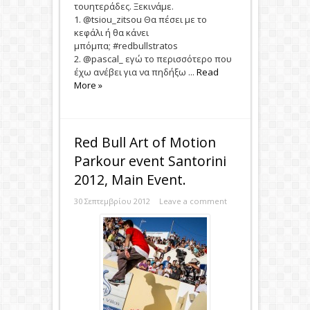
τουητεράδες. Ξεκινάμε.
1. @tsiou_zitsou Θα πέσει με το
κεφάλι ή θα κάνει
μπόμπα; #redbullstratos
2. @pascal_ εγώ το περισσότερο που
έχω ανέβει για να πηδήξω ...
Read
More »
Red Bull Art of Motion
Parkour event Santorini
2012, Main Event.
30 Σεπτεμβρίου 2012
Leave a comment