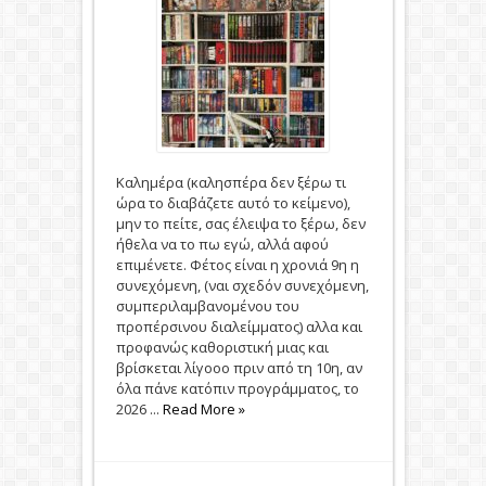
Καλημέρα (καλησπέρα δεν ξέρω τι
ώρα το διαβάζετε αυτό το κείμενο),
μην το πείτε, σας έλειψα το ξέρω, δεν
ήθελα να το πω εγώ, αλλά αφού
επιμένετε. Φέτος είναι η χρονιά 9η η
συνεχόμενη, (ναι σχεδόν συνεχόμενη,
συμπεριλαμβανομένου του
προπέρσινου διαλείμματος) αλλα και
προφανώς καθοριστική μιας και
βρίσκεται λίγοοο πριν από τη 10η, αν
όλα πάνε κατόπιν προγράμματος, το
2026 ...
Read More »