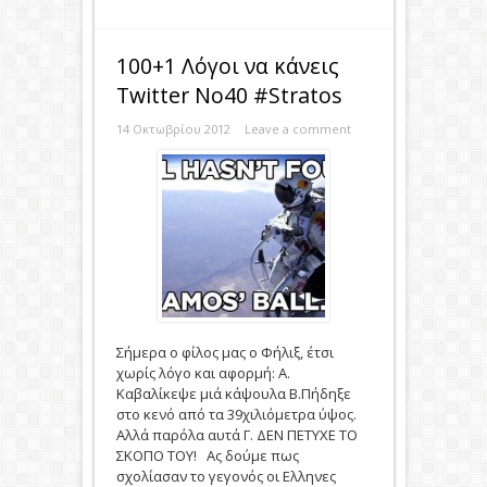
100+1 Λόγοι να κάνεις
Twitter No40 #Stratos
14 Οκτωβρίου 2012
Leave a comment
Σήμερα ο φίλος μας ο Φήλιξ, έτσι
χωρίς λόγο και αφορμή: A.
Καβαλίκεψε μιά κάψουλα Β.Πήδηξε
στο κενό από τα 39χιλιόμετρα ύψος.
Αλλά παρόλα αυτά Γ. ΔΕΝ ΠΕΤΥΧΕ ΤΟ
ΣΚΟΠΟ ΤΟΥ! Ας δούμε πως
σχολίασαν το γεγονός οι Ελληνες