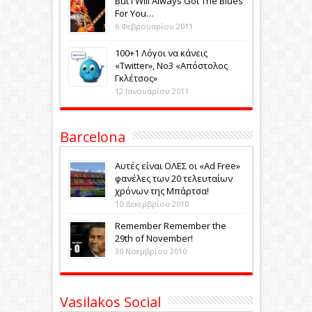
Βut i Will Always Got The Blues
For You…
6 Φεβρουαρίου 2011
100+1 Λόγοι να κάνεις
«Twitter», No3 «Aπόστολος
Γκλέτσος»
12 Ιανουαρίου 2011
Barcelona
Αυτές είναι ΟΛΕΣ οι «Ad Free»
φανέλες των 20 τελευταίων
χρόνων της Μπάρτσα!
10 Δεκεμβρίου 2010
Remember Remember the
29th of November!
30 Νοεμβρίου 2010
Vasilakos Social