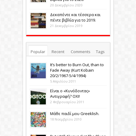
20 Δεκεμβρίου 2020
Δεκαπέντε και τέσσερα και
πέντε βιβλία για το 2019.
21 Δεκεμβρίου 2019
Popular
Recent
Comments
Tags
It’s better to Burn Out, than to
Fade Away (Κurt Kobain
20/2/1967-5/4/1994)
5 Απριλίου 2011
Eίναι ο «Κυνόδοντας»
Αντιγραφή? ΟΧΙ!
2 Φεβρουαρίου 2011
Μάθε παιδί μου Greeklish.
18 Νοεμβρίου 2010