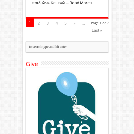
παιδιών». Και ενώ ...
Read More »
1
2
3
4
5
»
...
Page 1 of 7
Last »
Give