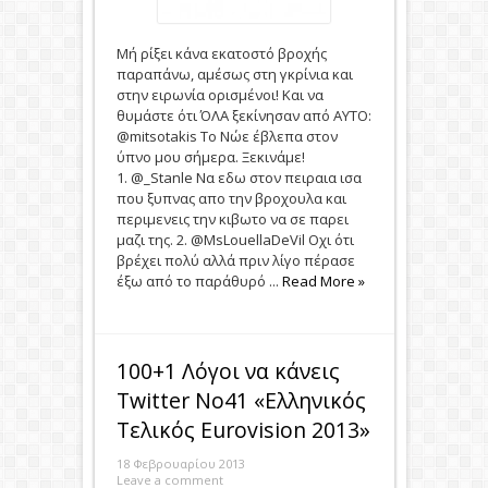
Μή ρίξει κάνα εκατοστό βροχής
παραπάνω, αμέσως στη γκρίνια και
στην ειρωνία ορισμένοι! Και να
θυμάστε ότι ΌΛΑ ξεκίνησαν από ΑΥΤΟ:
@mitsotakis Το Νώε έβλεπα στον
ύπνο μου σήμερα. Ξεκινάμε!
1. @_Stanle Να εδω στον πειραια ισα
που ξυπνας απο την βροχουλα και
περιμενεις την κιβωτο να σε παρει
μαζι της. 2. @MsLouellaDeVil Οχι ότι
βρέχει πολύ αλλά πριν λίγο πέρασε
έξω από το παράθυρό ...
Read More »
100+1 Λόγοι να κάνεις
Twitter No41 «Ελληνικός
Τελικός Eurovision 2013»
18 Φεβρουαρίου 2013
Leave a comment