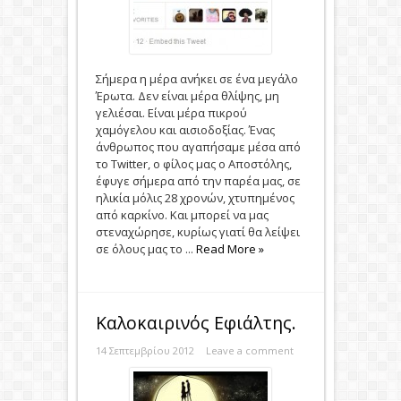
Σήμερα η μέρα ανήκει σε ένα μεγάλο
Έρωτα. Δεν είναι μέρα θλίψης, μη
γελιέσαι. Είναι μέρα πικρού
χαμόγελου και αισιοδοξίας. Ένας
άνθρωπος που αγαπήσαμε μέσα από
το Twitter, ο φίλος μας ο Αποστόλης,
έφυγε σήμερα από την παρέα μας, σε
ηλικία μόλις 28 χρονών, χτυπημένος
από καρκίνο. Και μπορεί να μας
στεναχώρησε, κυρίως γιατί θα λείψει
σε όλους μας το ...
Read More »
Καλοκαιρινός Εφιάλτης.
14 Σεπτεμβρίου 2012
Leave a comment