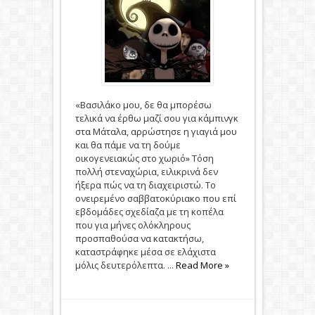
«Βασιλάκο μου, δε θα μπορέσω
τελικά να έρθω μαζί σου για κάμπινγκ
στα Μάταλα, αρρώστησε η γιαγιά μου
και θα πάμε να τη δούμε
οικογενειακώς στο χωριό» Τόση
πολλή στεναχώρια, ειλικρινά δεν
ήξερα πώς να τη διαχειριστώ. Το
ονειρεμένο σαββατοκύριακο που επί
εβδομάδες σχεδίαζα με τη κοπέλα
που για μήνες ολόκληρους
προσπαθούσα να κατακτήσω,
καταστράφηκε μέσα σε ελάχιστα
μόλις δευτερόλεπτα. ...
Read More »