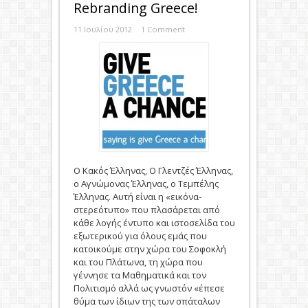
Rebranding Greece!
11 Ιουλίου 2012
1 Comment
O Kακός Έλληνας, Ο Γλεντζές Έλληνας,
ο Αγνώμονας Έλληνας, ο Τεμπέλης
Έλληνας. Αυτή είναι η «εικόνα-
στερεότυπο» που πλασάρεται από
κάθε λογής έντυπο και ιστοσελίδα του
εξωτερικού για όλους εμάς που
κατοικούμε στην χώρα του Σοφοκλή
και του Πλάτωνα, τη χώρα που
γέννησε τα Μαθηματικά και τον
Πολιτισμό αλλά ως γνωστόν «έπεσε
θύμα των ίδιων της των σπάταλων