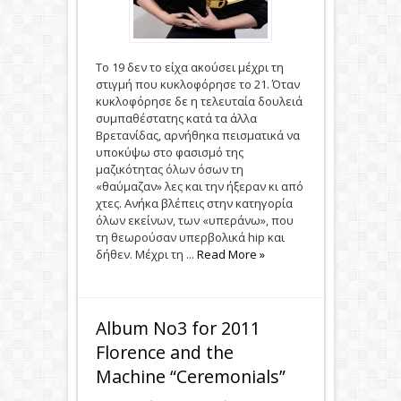
Το 19 δεν το είχα ακούσει μέχρι τη
στιγμή που κυκλοφόρησε το 21. Όταν
κυκλοφόρησε δε η τελευταία δουλειά
συμπαθέστατης κατά τα άλλα
Βρετανίδας, αρνήθηκα πεισματικά να
υποκύψω στο φασισμό της
μαζικότητας όλων όσων τη
«θαύμαζαν» λες και την ήξεραν κι από
χτες. Ανήκα βλέπεις στην κατηγορία
όλων εκείνων, των «υπεράνω», που
τη θεωρούσαν υπερβολικά hip και
δήθεν. Μέχρι τη ...
Read More »
Album Νο3 for 2011
Florence and the
Machine “Ceremonials”