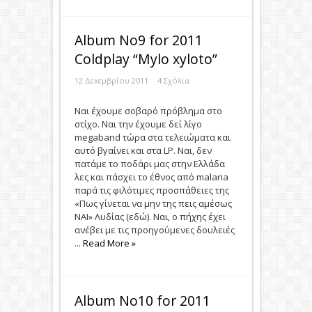
Album Νο9 for 2011
Coldplay “Mylo xyloto”
12 Δεκεμβρίου 2011
4 Σχόλια
Nαι έχουμε σοβαρό πρόβλημα στο
στίχο. Ναι την έχουμε δεί λίγο
megaband τώρα στα τελειώματα και
αυτό βγαίνει και στα LP. Ναι, δεν
πατάμε το ποδάρι μας στην Ελλάδα
λες και πάσχει το έθνος από malaria
παρά τις φιλότιμες προσπάθειες της
«Πως γίνεται να μην της πεις αμέσως
ΝΑΙ» Λυδίας (εδώ). Ναι, ο πήχης έχει
ανέβει με τις προηγούμενες δουλειές
...
Read More »
Album Νο10 for 2011