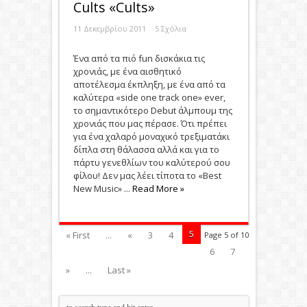
Cults «Cults»
11 Δεκεμβρίου 2011
5 Σχόλια
Ένα από τα πιό fun δισκάκια τις
χρονιάς, με ένα αισθητικό
αποτέλεσμα έκπληξη, με ένα από τα
καλύτερα «side one track one» ever,
το σημαντικότερο Debut άλμπουμ της
χρονιάς που μας πέρασε. Ότι πρέπει
για ένα χαλαρό μοναχικό τρεξιματάκι
δίπλα στη θάλασσα αλλά και για το
πάρτυ γενεθλίων του καλύτερού σου
φίλου! Δεν μας λέει τίποτα το «Best
New Music» ...
Read More »
5
« First
...
«
3
4
Page 5 of 10
6
7
»
...
Last »