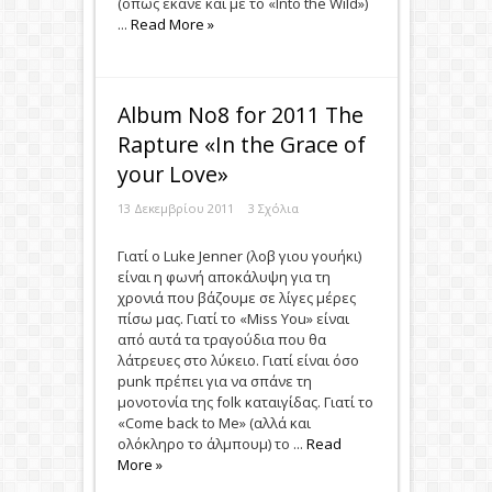
(όπως έκανε και με το «Into the Wild»)
...
Read More »
Album Νο8 for 2011 The
Rapture «In the Grace of
your Love»
13 Δεκεμβρίου 2011
3 Σχόλια
Γιατί ο Luke Jenner (λοβ γιου γουήκι)
είναι η φωνή αποκάλυψη για τη
χρονιά που βάζουμε σε λίγες μέρες
πίσω μας. Γιατί το «Miss You» είναι
από αυτά τα τραγούδια που θα
λάτρευες στο λύκειο. Γιατί είναι όσο
punk πρέπει για να σπάνε τη
μονοτονία της folk καταιγίδας. Γιατί το
«Come back to Me» (αλλά και
ολόκληρο το άλμπουμ) το ...
Read
More »