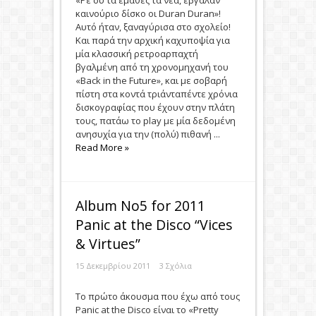
«Ρε συ τα έμαθες τα νέα, έβγαλαν
καινούριο δίσκο οι Duran Duran»!
Αυτό ήταν, ξαναγύρισα στο σχολείο!
Και παρά την αρχική καχυποψία για
μία κλασσική ρετροαρπαχτή
βγαλμένη από τη χρονομηχανή του
«Back in the Future», και με σοβαρή
πίστη στα κοντά τριάνταπέντε χρόνια
δισκογραφίας που έχουν στην πλάτη
τους, πατάω το play με μία δεδομένη
ανησυχία για την (πολύ) πιθανή ...
Read More »
Album Νο5 for 2011
Panic at the Disco “Vices
& Virtues”
15 Δεκεμβρίου 2011
3 Σχόλια
To πρώτο άκουσμα που έχω από τους
Panic at the Disco είναι το «Pretty