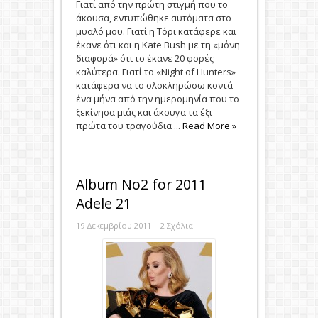
Γιατί από την πρώτη στιγμή που το
άκουσα, εντυπώθηκε αυτόματα στο
μυαλό μου. Γιατί η Τόρι κατάφερε και
έκανε ότι και η Kate Bush με τη «μόνη
διαφορά» ότι το έκανε 20 φορές
καλύτερα. Γιατί το «Night of Hunters»
κατάφερα να το ολοκληρώσω κοντά
ένα μήνα από την ημερομηνία που το
ξεκίνησα μιάς και άκουγα τα έξι
πρώτα του τραγούδια ...
Read More »
Album Νο2 for 2011
Adele 21
19 Δεκεμβρίου 2011
2 Σχόλια