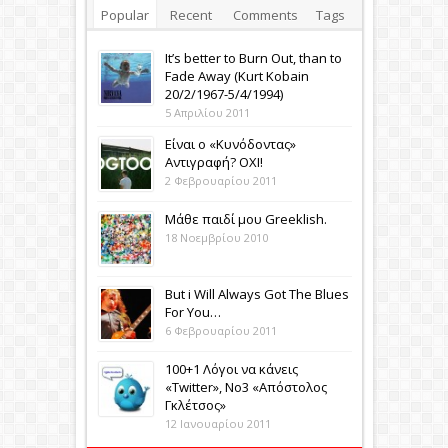
Popular
Recent
Comments
Tags
It’s better to Burn Out, than to
Fade Away (Κurt Kobain
20/2/1967-5/4/1994)
5 Απριλίου 2011
Eίναι ο «Κυνόδοντας»
Αντιγραφή? ΟΧΙ!
2 Φεβρουαρίου 2011
Μάθε παιδί μου Greeklish.
18 Νοεμβρίου 2010
Βut i Will Always Got The Blues
For You…
6 Φεβρουαρίου 2011
100+1 Λόγοι να κάνεις
«Twitter», No3 «Aπόστολος
Γκλέτσος»
12 Ιανουαρίου 2011