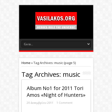
Home
»
Tag Archives: music
(page 5)
Tag Archives:
music
Album Νο1 for 2011 Tori
Amos «Night of Hunters»
20 Δεκεμβρίου 2011
1 Comment