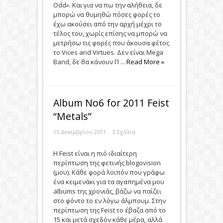
Odd». Και για να πω την αλήθεια, δε
μπορώ να θυμηθώ πόσες φορές το
έχω ακούσει από την αρχή μέχρι το
τέλος του, χωρίς επίσης να μπορώ να
μετρήσω τις φορές που άκουσα φέτος
το Vices and Virtues. Δεν είναι Mega
Band, δε θα κάνουν Π ...
Read More »
Album Νο6 for 2011 Feist
“Metals”
15 Δεκεμβρίου 2011
2 Σχόλια
Η Feist είναι η πιό ιδιαίτερη
περίπτωση της φετινής blogovision
(μου). Κάθε φορά λοιπόν που γράφω
ένα κειμενάκι για τα αγαπημένα μου
albums της χρονιάς, βάζω να παίζει
στο φόντο το εν λόγω άλμπουμ. Στην
περίπτωση της Feist το έβαζα από το
15 και μετά σχεδόν κάθε μέρα, αλλά