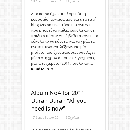
18 Δεκεμβρίου 2011
2 Σχόλια
Από καιρό έχω σποιλάρει ότι η
κορυφαία πεντάδα μου για τη φετινή
blogovision είναι τόσο mainstream
που μπορεί να παίξει εύκολα και σε
παιδικό πάρτυ! Αυτό βεβαια κάνει πιό
εύκολο το να κάτσεις και να γράψεις
ένα κείμενο 250 λέξεων για μία
μπάντα που έχει ακουστεί όσο λίγες
μέσα στη χρονιά που σε λίγες μέρες
μας αποχαιρετά (2011, πούλο και ...
Read More »
Album Νο4 for 2011
Duran Duran “All you
need is now”
17 Δεκεμβρίου 2011
2 Σχόλια