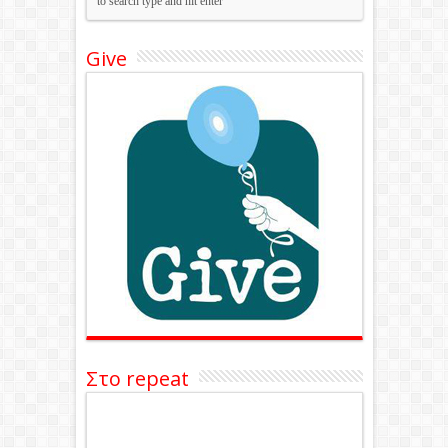
Give
Στο repeat