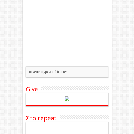
Give
Στο repeat