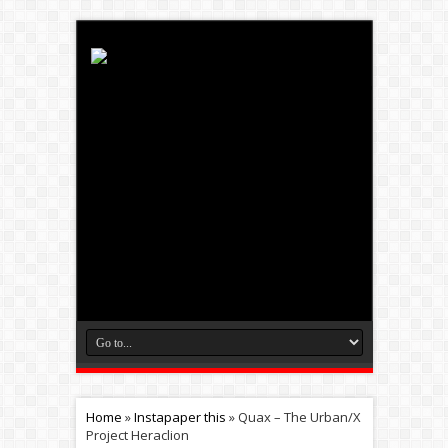
Home
»
Instapaper this
»
Quax – The Urban/X
Project Heraclion