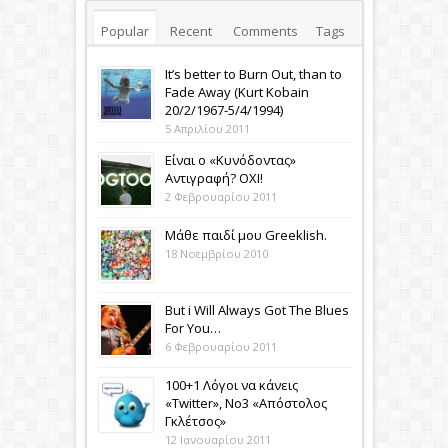
Popular
Recent
Comments
Tags
It’s better to Burn Out, than to
Fade Away (Κurt Kobain
20/2/1967-5/4/1994)
5 Απριλίου 2011
Eίναι ο «Κυνόδοντας»
Αντιγραφή? ΟΧΙ!
2 Φεβρουαρίου 2011
Μάθε παιδί μου Greeklish.
18 Νοεμβρίου 2010
Βut i Will Always Got The Blues
For You…
6 Φεβρουαρίου 2011
100+1 Λόγοι να κάνεις
«Twitter», No3 «Aπόστολος
Γκλέτσος»
12 Ιανουαρίου 2011