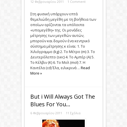
12 Φεβρουαρίου 2011
1 Comment
Στη φυσική υπάρχουν επτά
θεμελιώδη μεγέθη με τη βοήθεια των
οποίων ορίζονται τα υπόλοιπα
«υπομεγέθη» της. Οι μονάδες
μέτρησης των μεγεθών αυτών,
μπορούν και δομούν ένα κεντρικό
σύστημα μέτρησης κ είναι: 1. Το
Χιλιόγραμμο (kg) 2. Το Μέτρο (m) 3. Το
Δευτερόλεπτο (sec) 4. Το Αμπέρ (A) 5.
Το Κέλβιν (K) 6. Το Μολ (mol) 7. Η
Καντέλα (cd) Έλα, ειλικρινά ...
Read
More »
Βut i Will Always Got The
Blues For You…
6 Φεβρουαρίου 2011
11 Σχόλια