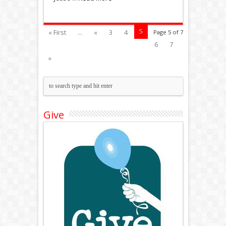
5
« First
...
«
3
4
Page 5 of 7
6
7
»
Give