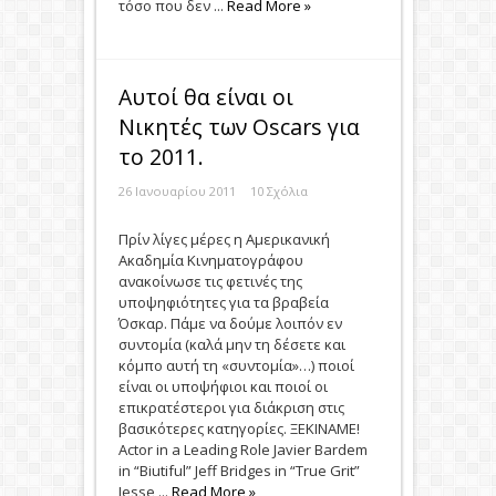
τόσο που δεν ...
Read More »
Αυτοί θα είναι οι
Νικητές των Οscars για
το 2011.
26 Ιανουαρίου 2011
10 Σχόλια
Πρίν λίγες μέρες η Αμερικανική
Ακαδημία Κινηματογράφου
ανακοίνωσε τις φετινές της
υποψηφιότητες για τα βραβεία
Όσκαρ. Πάμε να δούμε λοιπόν εν
συντομία (καλά μην τη δέσετε και
κόμπο αυτή τη «συντομία»…) ποιοί
είναι οι υποψήφιοι και ποιοί οι
επικρατέστεροι για διάκριση στις
βασικότερες κατηγορίες. ΞΕΚΙΝΑΜΕ!
Actor in a Leading Role Javier Bardem
in “Biutiful” Jeff Bridges in “True Grit”
Jesse ...
Read More »