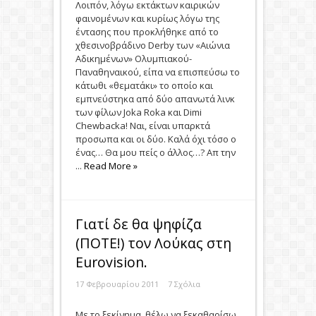
Λοιπόν, λόγω εκτάκτων καιρικών
φαινομένων και κυρίως λόγω της
έντασης που προκλήθηκε από το
χθεσινοβράδινο Derby των «Αιώνια
Αδικημένων» Ολυμπιακού-
Παναθηναικού, είπα να επισπεύσω το
κάτωθι «θεματάκι» το οποίο και
εμπνεύστηκα από δύο απανωτά λινκ
των φίλων Joka Roka και Dimi
Chewbacka! Ναι, είναι υπαρκτά
προσωπα και οι δύο. Καλά όχι τόσο ο
ένας… Θα μου πείς ο άλλος…? Απ την
...
Read More »
Γιατί δε θα ψηφίζα
(ΠΟΤΕ!) τον Λούκας στη
Eurovision.
17 Φεβρουαρίου 2011
7 Σχόλια
Με το ξεκίνημα, θέλω να ξεκαθαρίσω