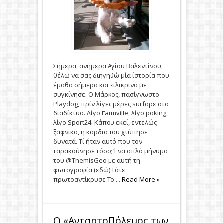
Σήμερα, ανήμερα Αγίου Βαλεντίνου,
θέλω να σας διηγηθώ μία ίστορία που
έμαθα σήμερα και ειλικρινά με
συγκίνησε. Ο Μάρκος, πασίγνωστο
Playdog, πρίν λίγες μέρες surfαρε στο
διαδίκτυο. Λίγο Farmville, λίγο poking,
λίγο Sport24. Κάπου εκεί, εντελώς
ξαφνικά, η καρδιά του χτύπησε
δυνατά. Tί ήταν αυτό που τον
ταρακούνησε τόσο; Ένα απλό μήνυμα
του @ThemisGeo με αυτή τη
φωτογραφία (εδώ) Τότε
πρωτοαντίκρυσε Το ...
Read More »
Ο «ΑνταρτοΠόλεμος των