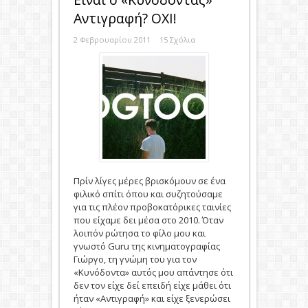
Αντιγραφή? ΟΧΙ!
2 Φεβρουαρίου 2011
15 Σχόλια
Πρίν λίγες μέρες βρισκόμουν σε ένα
φιλικό σπίτι όπου και συζητούσαμε
για τις πλέον προβοκατόρικες ταινίες
που είχαμε δει μέσα στο 2010. Όταν
λοιπόν ρώτησα το φίλο μου και
γνωστό Guru της κινηματογραφίας
Γιώργο, τη γνώμη του για τον
«Κυνόδοντα» αυτός μου απάντησε ότι
δεν τον είχε δεί επειδή είχε μάθει ότι
ήταν «Αντιγραφή» και είχε ξενερώσει