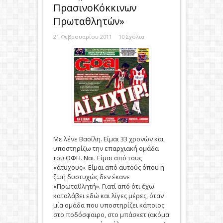
ΠρασινοΚόκκινων
Πρωταθλητών»
21 Φεβρουαρίου 2011
10 Σχόλια
Με λένε Βασίλη. Είμαι 33 χρονών και
υποστηρίζω την επαρχιακή ομάδα
του ΟΦΗ. Ναι. Είμαι από τους
«άτυχους». Είμαι από αυτούς όπου η
ζωή δυστυχώς δεν έκανε
«Πρωταθλητή». Γιατί από ότι έχω
καταλάβει εδώ και λίγες μέρες, όταν
μία ομάδα που υποστηρίζει κάποιος
στο ποδόσφαιρο, στο μπάσκετ (ακόμα