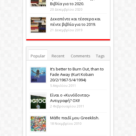
Βιβλία για το 2020.
20 Δεκεμβρίου 2020
Δεκαπέντε και τέσσερα και
πέντε βιβλία για το 2019.
21 Δεκεμβρίου 2019
Popular
Recent
Comments
Tags
It’s better to Burn Out, than to
Fade Away (Κurt Kobain
20/2/1967-5/4/1994)
5 Απριλίου 2011
Eίναι ο «Κυνόδοντας»
Αντιγραφή? ΟΧΙ!
2 Φεβρουαρίου 2011
Μάθε παιδί μου Greeklish.
18 Νοεμβρίου 2010