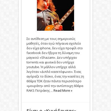
Σε αντίθεση με τους σημερινούς
μαθητές, όταν εγώ πήγαινα σχολείο
δεν είχα iphone, δεν είχα προφίλ στο
facebook δεν ήξερα τη δύναμη του
μαγικού «Shazam». Δεν υπήρχαν
torrents και φυσικά δεν υπήρχε
youtube. Ή μάλλον υπήρχε αλλά
λεγόταν «Διπλό κασετόφωνο«. Ένας
αγόραζε το δίσκο, ένας την κασέτες (η
60άρα TDK ήταν πάντα περισσότερο
«μουράτη» από την αντίστοιχη 60άρα
RAKS Πετράκης ...
Read More »
Eίναι ο «Κυνόδοντας»