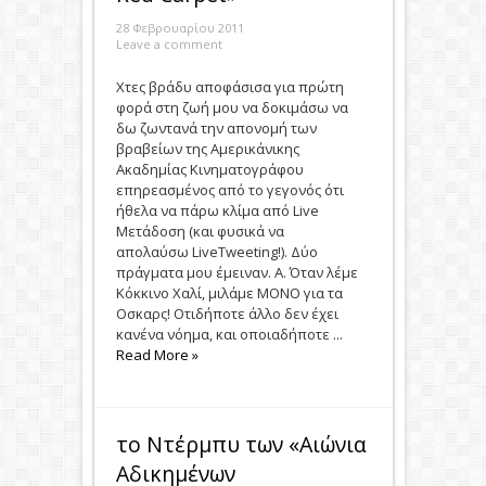
28 Φεβρουαρίου 2011
Leave a comment
Χτες βράδυ αποφάσισα για πρώτη
φορά στη ζωή μου να δοκιμάσω να
δω ζωντανά την απονομή των
βραβείων της Αμερικάνικης
Ακαδημίας Κινηματογράφου
επηρεασμένος από το γεγονός ότι
ήθελα να πάρω κλίμα από Live
Μετάδοση (και φυσικά να
απολαύσω LiveTweeting!). Δύο
πράγματα μου έμειναν. Α. Όταν λέμε
Κόκκινο Χαλί, μιλάμε ΜΟΝΟ για τα
Οσκαρς! Οτιδήποτε άλλο δεν έχει
κανένα νόημα, και οποιαδήποτε ...
Read More »
το Ντέρμπυ των «Αιώνια
Αδικημένων