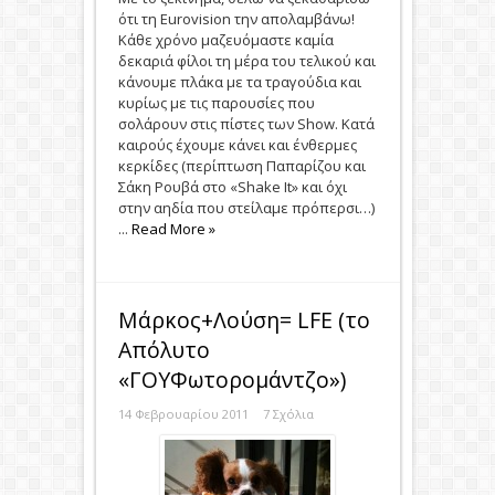
ότι τη Eurovision την απολαμβάνω!
Κάθε χρόνο μαζευόμαστε καμία
δεκαριά φίλοι τη μέρα του τελικού και
κάνουμε πλάκα με τα τραγούδια και
κυρίως με τις παρουσίες που
σολάρουν στις πίστες των Show. Κατά
καιρούς έχουμε κάνει και ένθερμες
κερκίδες (περίπτωση Παπαρίζου και
Σάκη Ρουβά στο «Shake Ιt» και όχι
στην αηδία που στείλαμε πρόπερσι…)
...
Read More »
Μάρκος+Λούση= LFE (το
Απόλυτο
«ΓΟΥΦωτορομάντζο»)
14 Φεβρουαρίου 2011
7 Σχόλια