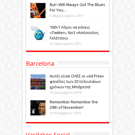
Βut i Will Always Got The Blues
For You…
6 Φεβρουαρίου 2011
100+1 Λόγοι να κάνεις
«Twitter», No3 «Aπόστολος
Γκλέτσος»
12 Ιανουαρίου 2011
Barcelona
Αυτές είναι ΟΛΕΣ οι «Ad Free»
φανέλες των 20 τελευταίων
χρόνων της Μπάρτσα!
10 Δεκεμβρίου 2010
Remember Remember the
29th of November!
30 Νοεμβρίου 2010
Vasilakos Social