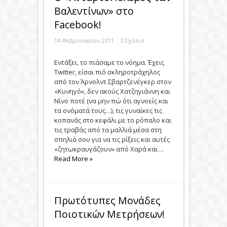
Βαλεντίνων» στο
Facebook!
14 Φεβρουαρίου 2011
3 Σχόλια
Eντάξει, το πιάσαμε το νόημα. Έχεις
Twitter, είσαι πιό σκληροτράχηλος
από τον Άρνολντ Σβαρτζενέγκερ στον
«Κυνηγό», δεν ακούς Χατζηγιάννη και
Νίνο ποτέ (να μην πώ ότι αγνοείς και
τα ονόματά τους…), τις γυναίκες τις
κοπανάς στο κεφάλι με το ρόπαλο και
τις τραβάς από τα μαλλιά μέσα στη
σπηλιά σου για να τις ρίξεις και αυτές
«ζητωκραυγάζουν» από Χαρά και ...
Read More »
Πρωτότυπες Μονάδες
Ποιοτικών Μετρήσεων!